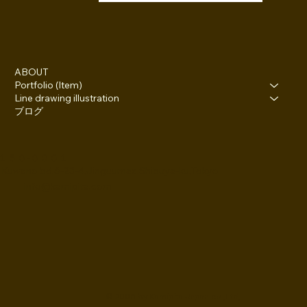
ABOUT
Portfolio (Item)
Line drawing illustration
ブログ
１５０-０００１
 Kuwano bd,6-23-4,Jinguumae,Shibuya-ku,Tokyo
info@kamipita.com
© 2008 by Kamipita Japan co.,Ltd,