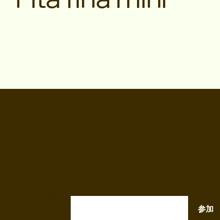
K A M I P I T A
ニュースレター配信登録
INSTAGRAM
TWITTER
FACEBOOK
メールアドレスを入力
RED （小紅書）
参加