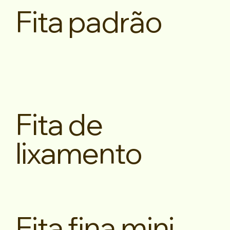
Fita padrão
Fita de
lixamento
Fita fina mini