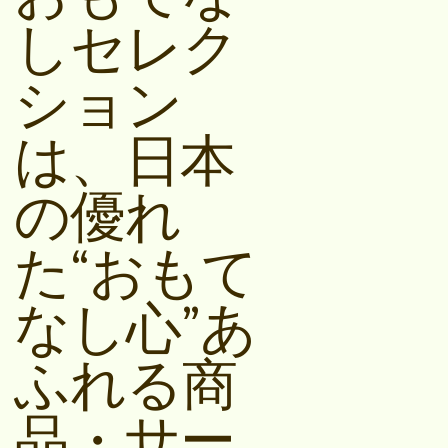
しセレク
ション
は、日本
の優れ
た“おもて
なし心”あ
ふれる商
品・サー