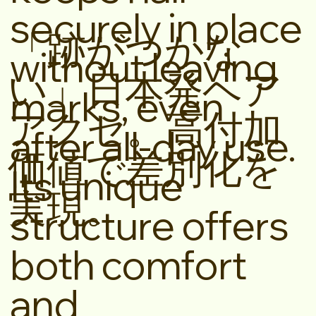
securely in place
「跡がつかな
without leaving
い」日本発ヘア
marks, even
アクセ。高付加
after all-day use.
価値で差別化を
Its unique
実現。
structure offers
both comfort
and