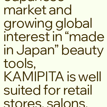
market and
growing global
interest in “made
in Japan” beauty
tools,
KAMIPITA is well
suited for retail
stores, salons,