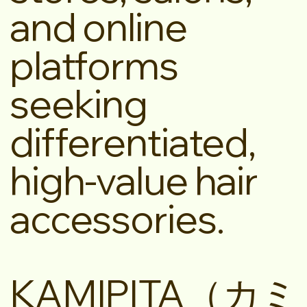
and online
platforms
seeking
differentiated,
high-value hair
accessories.
KAMIPITA（カミ