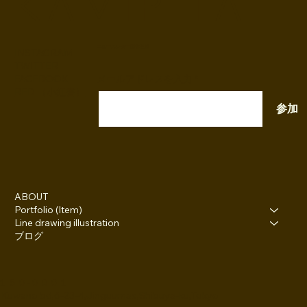
K A M I P I T A
ニュースレター配信登録
INSTAGRAM
TWITTER
FACEBOOK
メールアドレスを入力
RED （小紅書）
参加
ABOUT
Portfolio (Item)
Line drawing illustration
ブログ
１５０-０００１
 Kuwano bd,6-23-4,Jinguumae,Shibuya-ku,Tokyo