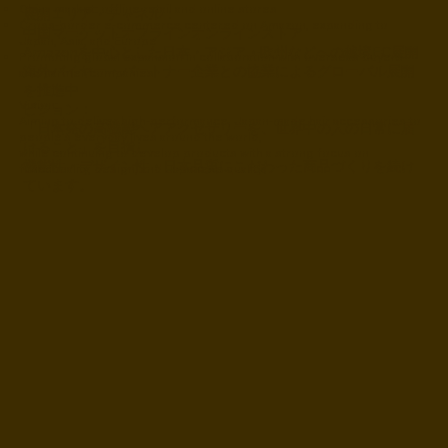
China market: offline retail and online stores
展開エリア・チャネル：
Cross-border e-commerce centered on Amazon, expanding to
中国マーケットオフラインオンラインストア
Japan, Asia, and Europe
Amazonを中心とした日本・アジア・欧州などへの越境EC展開
Promoting global expansion in collaboration with overseas buyers
海外バイヤー・パートナー企業との協業によるグローバル展開
and partner companies
を推進中
Vision:
ビジョン：
Aiming to deliver high-performance, Japan-made hair accessories to
「日本発の高機能ヘアアクセサリーを、世界中の人の日常に届
people’s everyday lives around the world,
けること」を目指し、
while continuing to develop products with a strong focus on
機能性・デザイン性・日本品質にこだわった商品づくりを続け
functionality, design, and Japanese quality.
ています。