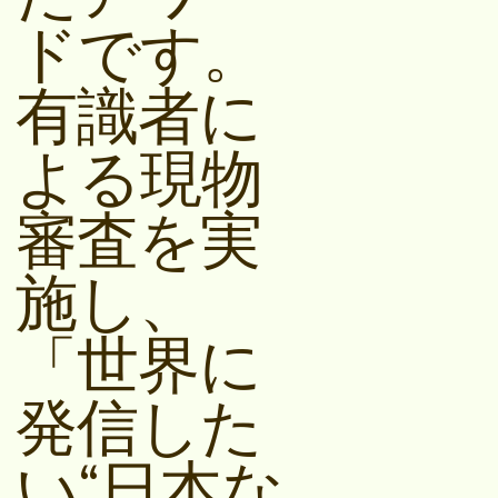
ドです。
有識者に
よる現物
審査を実
施し、
「世界に
発信した
い“日本な