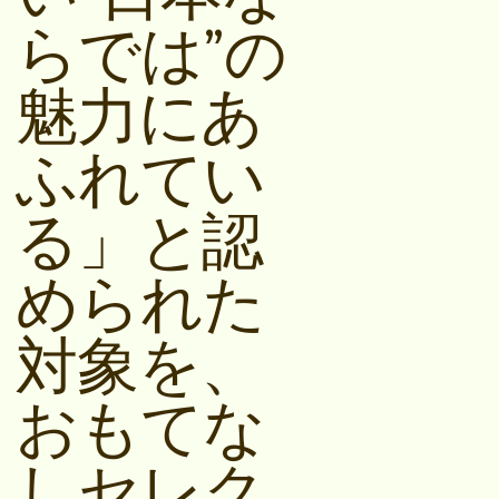
らでは”の
魅⼒にあ
ふれてい
る」と認
められた
対象を、
おもてな
しセレク