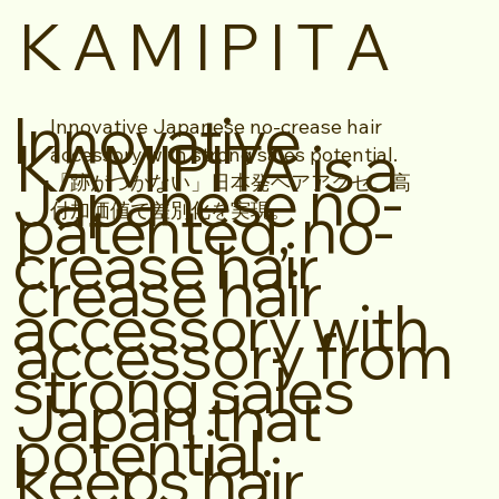
K A M I P I T A
Innovative
Innovative Japanese no-crease hair
KAMIPITA is a
accessory with strong sales potential.
Japanese no-
「跡がつかない」日本発ヘアアクセ。高
patented, no-
付加価値で差別化を実現。
crease hair
crease hair
accessory with
accessory from
strong sales
Japan that
potential.
keeps hair