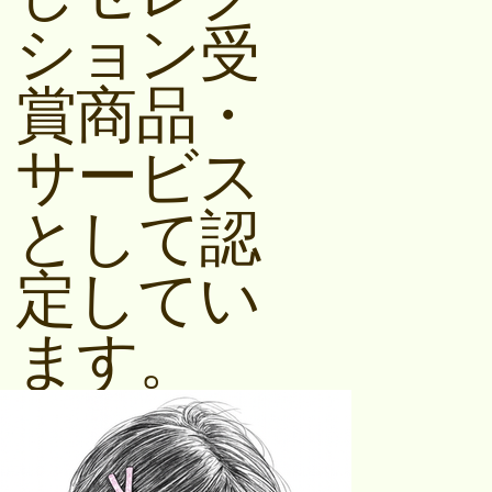
ション受
賞商品・
サービス
として認
定してい
ます。