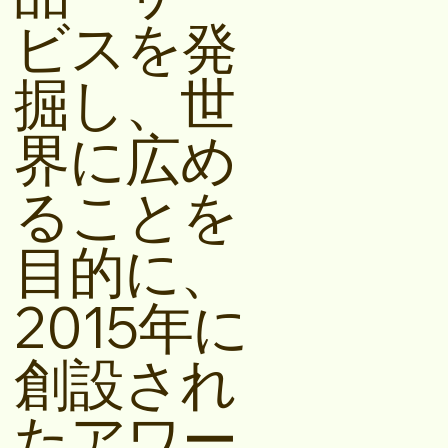
ビスを発
掘し、世
界に広め
ることを
目的に、
2015年に
創設され
たアワー