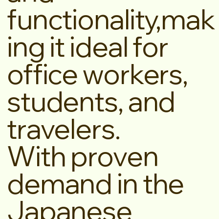
functionality,mak
ing it ideal for
office workers,
students, and
travelers.
With proven
demand in the
Japanese