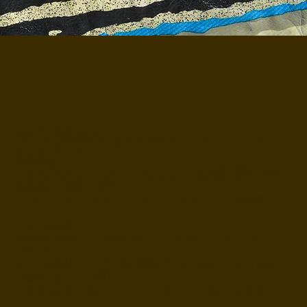
ABOUT
Company Name: Kamipita Japan Co., Ltd.
Brand Name: KAMIPITA
iption:
Business Descr
会社名：株式会社Kamipita Japan
Planning, manufacturing, and sales of the “KAMIPITA” hair
ブランド名：KAMIPITA（カミピタ）
accessory series
事業内容：
Overseas exports and cross-border e-commerce sales
ヘアアクセサリー「KAMIPITA」シリーズの企画・製造・販売
OEM / ODM planning and proposals for original hair
海外輸出・越境EC販売
accessories
OEM／ODMによるオリジナルヘアアクセサリー企画提案
Brand Features:
ブランド特徴：
A hair accessory brand launched in 2008, offering a new concept that
“leaves minimal marks on the hair”
2008年に誕生した「跡がつきにくい新発想ヘアアクセサリー」
Unique structure featuring mushroom-shaped protrusions that hold
ブランド
the hair firmly while reducing visible marks
キノコ型突起パーツなど独自構造により、髪をしっかり留めつ
Committed to Japan-based production and carefully selected
つ跡がつきにくい設計
materials, with over 5 million units sold in total
日本国内生産と素材にこだわり、累計500万個以上を販売
Markets & Sales Channels: