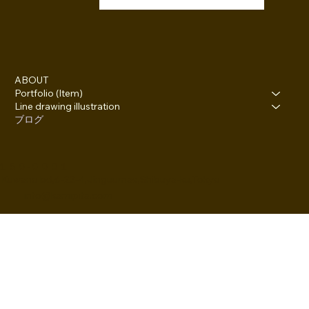
参加
ABOUT
Portfolio (Item)
Line drawing illustration
ブログ
１５０-０００１
 Kuwano bd,6-23-4,Jinguumae,Shibuya-ku,Tokyo
info@kamipita.com