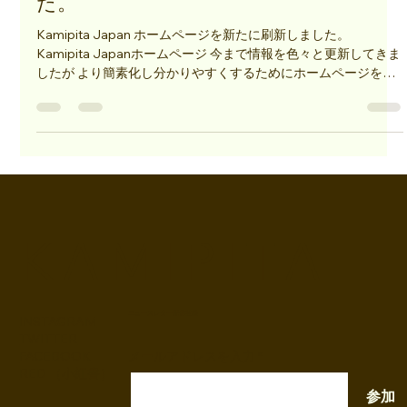
2025.12.05ホームページを更新しまし
た。
Kamipita Japan ホームページを新たに刷新しました。
Kamipita Japanホームページ 今まで情報を色々と更新してきま
したが より簡素化し分かりやすくするためにホームページを更
新しました。 現在 https://www.kamipita.com/ では商品の詳
細は少なく簡素化しております。 バイヤー様、卸様、貿易業者
様には新たに直接WEB上でアポイント頂き 商品の詳細をご商談
させていただく形式を取らせていただく事になりました。 一般
消費者の方は引き続き各国AMAZON KAMIPITA 旗艦店での購
入をお待ちしております。 株式会社Kamipita Japan
K A M I P I T A
ニュースレター配信登録
INSTAGRAM
TWITTER
FACEBOOK
メールアドレスを入力
RED （小紅書）