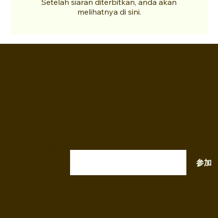
Setelah siaran diterbitkan, anda akan
melihatnya di sini.
K A M I P I T A
ニュースレター配信登録
INSTAGRAM
TWITTER
FACEBOOK
メールアドレスを入力
RED （小紅書）
参加