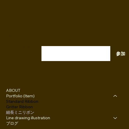
K A M I P I T A
ニュースレター配信登録
INSTAGRAM
TWITTER
FACEBOOK
メールアドレスを入力
RED （小紅書）
参加
ABOUT
Portfolio (Item)
Standard Ribbon
Gritter Ribbon
細長ミニリボン
Line drawing illustration
ブログ