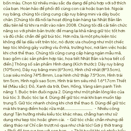
bốn màu. Chọn từ nhiều màu sắc đa dạng để phù hợp với sở thích
của bạn. Hoàn hảo để phối đồ cùng con cái hoặc bạn bè. Ngoài
ruy băng, chúng tôi cũng cung cấp ruy băng mini và dây buộc
chân. [Chúng tôi đã nối lại hoạt động bán hàng tại Nhật Bản lần
đầu tiên kể từ khi ra mắt vào năm 2008. Chúng tôi đã cải tiến chức
năng so với phiên bản trước để mang lại khả năng giữ tóc tốt hơn
và đủ chắc chắn để giữ búi tóc. Hơn nữa, là một phụ kiện tóc
không để lại dấu vết trên tóc, nó được ưa chuộng như một chiếc
kẹp tóc không gây vướng víu ở nhà, trường học, nơi làm việc hoặc
khi chơi thể thao. Chúng tôi cũng cung cấp hàng ngàn mẫu mã,
bao gồm các sản phẩm hợp tác, họa tiết Nhật Bản và họa tiết cổ
điển.] Thông số sản phẩm Hình dạng (Kích thước): Dây ruy băng
(10*5cm), Dây ruy băng mini (6*3cm), Hình chữ nhật (8*3.5cm),
Loại siêu mỏng 74*5.8mm, Loại hình chữ thập 7.5*3cm, Hình trái
tim 5cm, Hình ngôi sao 5cm, Hình trái tim siêu nhỏ 1.6*1.7cm Thiết
kế (Màu sắc): Đỏ, Xanh da trời, Đen, Hồng, Vàng sâm panh Tính
năng: 1. Buộc trên đuôi ngựa 2. Dùng như một phần lỏng lẻo của
búi tóc 3. Buộc tóc lại 4. Dùng để giữ tóc mái khi bạn muốn tập
trung 5. Giữ tóc nhanh chóng khi chơi thể thao 6. Dùng để giữ tóc
mái khi trang điểm hoặc rửa mặt................................ ・Nhiều công
dụng! Tận hưởng nhiều kiểu tóc khác nhau, chẳng hạn như sử
dụng như kẹp tóc hoặc ghim cài. ・Giữ tóc chắc chắn nhưng dễ
dàng tháo ra! Chỉ cần trượt nó qua như chải tóc! Gợi ý thời trang:
・Phối đồ ton sur ton với con bạn... ・Thật tuyệt khi có nhiều kiểu