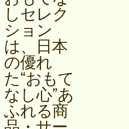
しセレク
ション
は、日本
の優れ
た“おもて
なし心”あ
ふれる商
品・サー