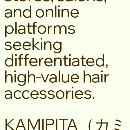
and online
platforms
seeking
differentiated,
high-value hair
accessories.
KAMIPITA（カミ