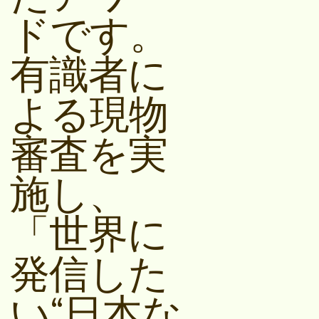
ドです。
有識者に
よる現物
審査を実
施し、
「世界に
発信した
い“日本な