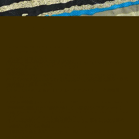
ABOUT
Company Name: Kamipita Japan Co., Ltd.
Brand Name: KAMIPITA
iption:
Business Descr
会社名：株式会社Kamipita Japan
Planning, manufacturing, and sales of the “KAMIPITA” hair
ブランド名：KAMIPITA（カミピタ）
accessory series
事業内容：
Overseas exports and cross-border e-commerce sales
ヘアアクセサリー「KAMIPITA」シリーズの企画・製造・販売
OEM / ODM planning and proposals for original hair
海外輸出・越境EC販売
accessories
OEM／ODMによるオリジナルヘアアクセサリー企画提案
Brand Features:
ブランド特徴：
A hair accessory brand launched in 2008, offering a new concept that
“leaves minimal marks on the hair”
2008年に誕生した「跡がつきにくい新発想ヘアアクセサリー」
Unique structure featuring mushroom-shaped protrusions that hold
ブランド
the hair firmly while reducing visible marks
キノコ型突起パーツなど独自構造により、髪をしっかり留めつ
Committed to Japan-based production and carefully selected
つ跡がつきにくい設計
materials, with over 5 million units sold in total
日本国内生産と素材にこだわり、累計500万個以上を販売
Markets & Sales Channels: