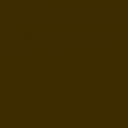
China market: offline retail and online stores
展開エリア・チャネル：
Cross-border e-commerce centered on Amazon, expanding to
中国マーケットオフラインオンラインストア
Japan, Asia, and Europe
Amazonを中心とした日本・アジア・欧州などへの越境EC展開
Promoting global expansion in collaboration with overseas buyers
海外バイヤー・パートナー企業との協業によるグローバル展開
and partner companies
を推進中
Vision:
ビジョン：
Aiming to deliver high-performance, Japan-made hair accessories to
「日本発の高機能ヘアアクセサリーを、世界中の人の日常に届
people’s everyday lives around the world,
けること」を目指し、
while continuing to develop products with a strong focus on
機能性・デザイン性・日本品質にこだわった商品づくりを続け
functionality, design, and Japanese quality.
ています。