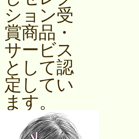
ション受
賞商品・
サービス
として認
定してい
ます。