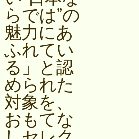
らでは”の
魅⼒にあ
ふれてい
る」と認
められた
対象を、
おもてな
しセレク