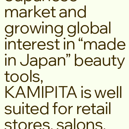
market and
growing global
interest in “made
in Japan” beauty
tools,
KAMIPITA is well
suited for retail
stores, salons,