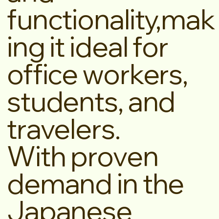
functionality,mak
ing it ideal for
office workers,
students, and
travelers.
With proven
demand in the
Japanese