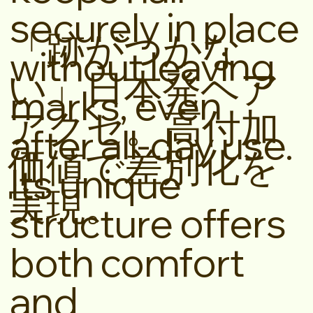
securely in place
「跡がつかな
without leaving
い」日本発ヘア
marks, even
アクセ。高付加
after all-day use.
価値で差別化を
Its unique
実現。
structure offers
both comfort
and