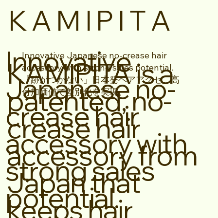
K A M I P I T A
Innovative
Innovative Japanese no-crease hair
KAMIPITA is a
accessory with strong sales potential.
Japanese no-
「跡がつかない」日本発ヘアアクセ。高
patented, no-
付加価値で差別化を実現。
crease hair
crease hair
accessory with
accessory from
strong sales
Japan that
potential.
keeps hair