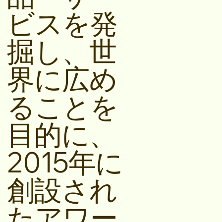
ビスを発
掘し、世
界に広め
ることを
目的に、
2015年に
創設され
たアワー