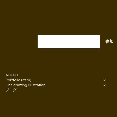
K A M I P I T A
ニュースレター配信登録
INSTAGRAM
TWITTER
FACEBOOK
メールアドレスを入力
RED （小紅書）
参加
ABOUT
Portfolio (Item)
Line drawing illustration
ブログ
１５０-０００１
 Kuwano bd,6-23-4,Jinguumae,Shibuya-ku,Tokyo