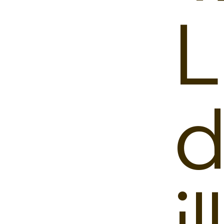
L
d
i