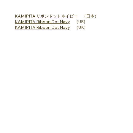
KAMIPITA リボンドットネイビー
（日本）
KAMIPITA Ribbon Dot Navy
（US)
KAMIPITA Ribbon Dot Navy
（UK)