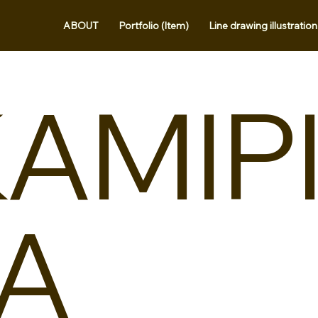
ABOUT
Portfolio (Item)
Line drawing illustration
AMIP
TA