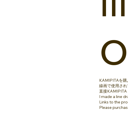
o
KAMIPIT
線画で使用され
直接KAMIPI
I made a line 
Links to the pro
Please purchas