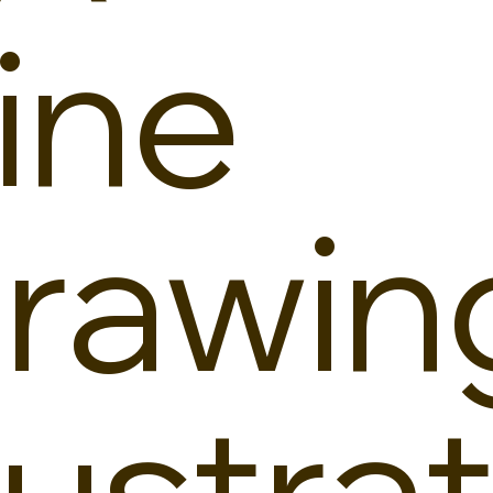
ine
rawin
llustrat