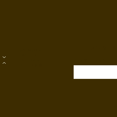
I P I T
ニュースレター
INSTAGRAM
TWITTER
FACEBOOK
メールアドレスを入力
RED （小紅書）
©