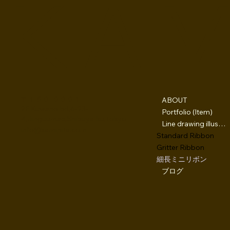
K A M 
〒１５０-０００１
ABOUT
2F Kuwano bd,6-23-
Portfolio (Item)
4,Jinguumae,Shibuya-ku,Tokyo
Line drawing illustration
info@kamipita.com
Standard Ribbon
Gritter Ribbon
細長ミニリボン
ブログ