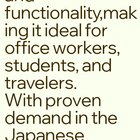
functionality,mak
ing it ideal for
office workers,
students, and
travelers.
With proven
demand in the
Japanese