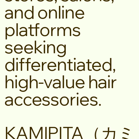
and online
platforms
seeking
differentiated,
high-value hair
accessories.
KAMIPITA（カミ