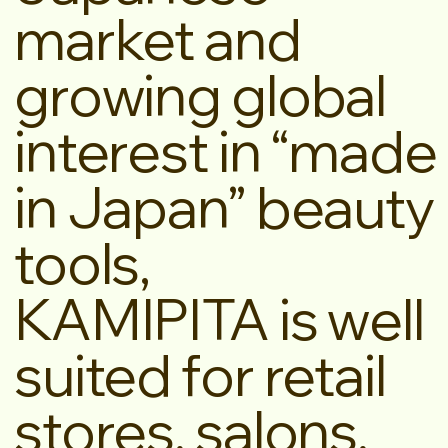
market and
growing global
interest in “made
in Japan” beauty
tools,
KAMIPITA is well
suited for retail
stores, salons,