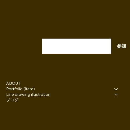
K A M I P I T A
ニュースレター配信登録
INSTAGRAM
TWITTER
FACEBOOK
メールアドレスを入力
RED （小紅書）
参加
ABOUT
Portfolio (Item)
Line drawing illustration
ブログ
１５０-０００１
 Kuwano bd,6-23-4,Jinguumae,Shibuya-ku,Tokyo