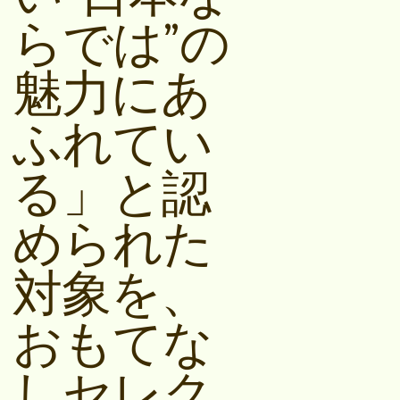
らでは”の
魅⼒にあ
ふれてい
る」と認
められた
対象を、
おもてな
しセレク