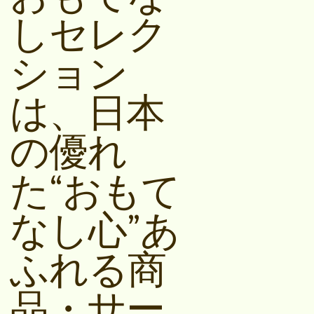
しセレク
ション
は、日本
の優れ
た“おもて
なし心”あ
ふれる商
品・サー