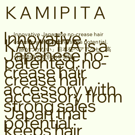
K A M I P I T A
Innovative
Innovative Japanese no-crease hair
KAMIPITA is a
accessory with strong sales potential.
Japanese no-
「跡がつかない」日本発ヘアアクセ。高
patented, no-
付加価値で差別化を実現。
crease hair
crease hair
accessory with
accessory from
strong sales
Japan that
potential.
keeps hair