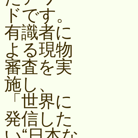
ドです。
有識者に
よる現物
審査を実
施し、
「世界に
発信した
い“日本な