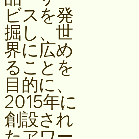
ビスを発
掘し、世
界に広め
ることを
目的に、
2015年に
創設され
たアワー