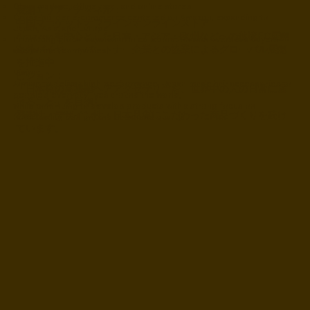
China market: offline retail and online stores
展開エリア・チャネル：
Cross-border e-commerce centered on Amazon, expanding to
中国マーケットオフラインオンラインストア
Japan, Asia, and Europe
Amazonを中心とした日本・アジア・欧州などへの越境EC展開
Promoting global expansion in collaboration with overseas buyers
海外バイヤー・パートナー企業との協業によるグローバル展開
and partner companies
を推進中
Vision:
ビジョン：
Aiming to deliver high-performance, Japan-made hair accessories to
「日本発の高機能ヘアアクセサリーを、世界中の人の日常に届
people’s everyday lives around the world,
けること」を目指し、
while continuing to develop products with a strong focus on
機能性・デザイン性・日本品質にこだわった商品づくりを続け
functionality, design, and Japanese quality.
ています。