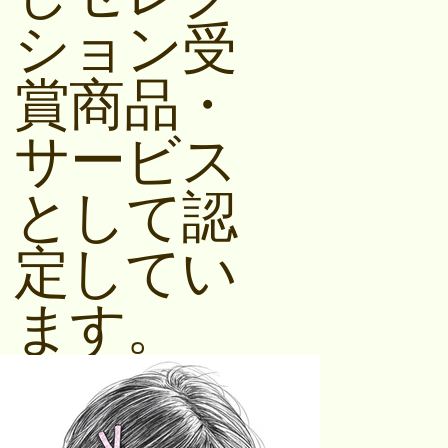
ション受
賞商品・
サービス
として認
定してい
ます。