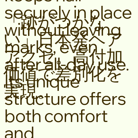
securely in place
「跡がつかな
without leaving
い」日本発ヘア
marks, even
アクセ。高付加
after all-day use.
価値で差別化を
Its unique
実現。
structure offers
both comfort
and