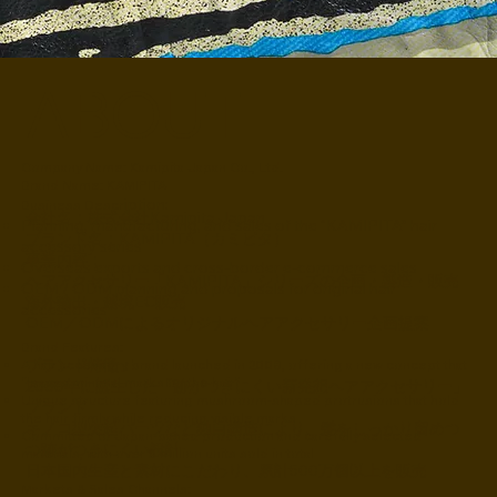
ABOUT
Company Name: Kamipita Japan Co., Ltd.
Brand Name: KAMIPITA
iption:
Business Descr
会社名：株式会社Kamipita Japan
Planning, manufacturing, and sales of the “KAMIPITA” hair
ブランド名：KAMIPITA（カミピタ）
accessory series
事業内容：
Overseas exports and cross-border e-commerce sales
ヘアアクセサリー「KAMIPITA」シリーズの企画・製造・販売
OEM / ODM planning and proposals for original hair
海外輸出・越境EC販売
accessories
OEM／ODMによるオリジナルヘアアクセサリー企画提案
Brand Features:
ブランド特徴：
A hair accessory brand launched in 2008, offering a new concept that
“leaves minimal marks on the hair”
2008年に誕生した「跡がつきにくい新発想ヘアアクセサリー」
Unique structure featuring mushroom-shaped protrusions that hold
ブランド
the hair firmly while reducing visible marks
キノコ型突起パーツなど独自構造により、髪をしっかり留めつ
Committed to Japan-based production and carefully selected
つ跡がつきにくい設計
materials, with over 5 million units sold in total
日本国内生産と素材にこだわり、累計500万個以上を販売
Markets & Sales Channels: