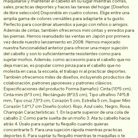
maquillarse y mantener el cabello en su lugar mientras comes,
sales, practicas deportes y haces las tareas del hogar. [Diseños
de libre selección] Disponible en cuatro colores. Elige entre una
amplia gama de colores versátiles para adaptarte a tu gusto.
Perfecto para coordinar atuendos a juego con niños o amigos.
Además de cintas, también ofrecemos mini cintas y enredos para
las piernas. Hemos reanudado las ventas en Japón por primera
vez desde nuestro lanzamiento en 2008. Hemos mejorado
nuestra funcionalidad anterior para ofrecer una mejor sujeción
del cabello y son lo suficientemente resistentes como para
sujetar moños. Además, como accesorio para el cabello que no
deja marcas, es popular como pinza para el cabello que no
molesta en casa, la escuela, el trabajo ni al practicar deportes.
También ofrecemos miles de diseños, incluyendo productos de
colaboración, patrones japoneses y patrones clásicos.
Especificaciones del producto Forma (tamaño): Cinta (10*5 cm),
Cinta mini (6*3 cm), Rectángulo (8*3,5 cm), Tipo ultrafino 74*5,8
mm, Tipo cruz 7,5*3 cm, Corazón 5 cm, Estrella 5 cm, Super Mini
Corazón 1,6*1,7 cm Diseño (color): Rojo, Azul cielo, Negro, Rosa,
Champán Características: 1. En la parte superior de una cola de
caballo 2. Como parte suelta de un moño 3. Ata tu cabello hacia
atrás 4. Úsalo para sujetar tu flequillo cuando quieras
concentrarte 5. Para una sujeción rápida mientras practicas
deportes 6. Para sujetar tu flequillo mientras te maquillas o te