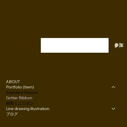
K A M I P I T A
ニュースレター配信登録
INSTAGRAM
TWITTER
FACEBOOK
メールアドレスを入力
RED （小紅書）
参加
ABOUT
Portfolio (Item)
Standard Ribbon
Gritter Ribbon
細長ミニリボン
Line drawing illustration
ブログ