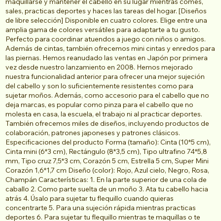
maquillarse y mantener el cabello en su lugar mientras comes,
sales, practicas deportes y haces las tareas del hogar. [Diseños
de libre selección] Disponible en cuatro colores. Elige entre una
amplia gama de colores versátiles para adaptarte a tu gusto.
Perfecto para coordinar atuendos a juego con niños o amigos.
Además de cintas, también ofrecemos mini cintas y enredos para
las piernas. Hemos reanudado las ventas en Japón por primera
vez desde nuestro lanzamiento en 2008. Hemos mejorado
nuestra funcionalidad anterior para ofrecer una mejor sujeción
del cabello y son lo suficientemente resistentes como para
sujetar moños. Además, como accesorio para el cabello que no
deja marcas, es popular como pinza para el cabello que no
molesta en casa, la escuela, el trabajo ni al practicar deportes.
También ofrecemos miles de diseños, incluyendo productos de
colaboración, patrones japoneses y patrones clásicos.
Especificaciones del producto Forma (tamaño): Cinta (10*5 cm),
Cinta mini (6*3 cm), Rectángulo (8*3,5 cm), Tipo ultrafino 74*5,8
mm, Tipo cruz 7,5*3 cm, Corazón 5 cm, Estrella 5 cm, Super Mini
Corazón 1,6*1,7 cm Diseño (color): Rojo, Azul cielo, Negro, Rosa,
Champán Características: 1. En la parte superior de una cola de
caballo 2. Como parte suelta de un moño 3. Ata tu cabello hacia
atrás 4. Úsalo para sujetar tu flequillo cuando quieras
concentrarte 5. Para una sujeción rápida mientras practicas
deportes 6. Para sujetar tu flequillo mientras te maquillas o te