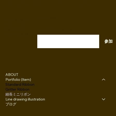
K A M I P I T A
ニュースレター配信登録
INSTAGRAM
TWITTER
FACEBOOK
メールアドレスを入力
RED （小紅書）
参加
ABOUT
Portfolio (Item)
Standard Ribbon
Gritter Ribbon
細長ミニリボン
Line drawing illustration
ブログ