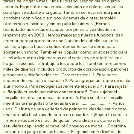
tareas del hogar y más. Elige tu diseño: Disponible en cuatro
colores. Elige entre una amplia selección de colores versátiles
para que se adapte a tu gusto. También se recomienda para
combinar con niños o amigos. Además de cintas, también
ofrecemos minicintas y cintas para las piernas. [Hemos
reanudado las ventas en Japón por primera vez desde su
lanzamiento en 2008. Hemos mejorado nuestra funcionalidad
anterior para proporcionar una fijación del cabello aún más
fuerte, lo que lo hace lo suficientemente fuerte como para
sostener un moño. También es popular como un accesorio para
el cabello que no deja marcas en el cabello y no interfiere en el
hogar, la escuela, el trabajo o los deportes. También ofrecemos
miles de diseños, incluidos productos de colaboración, patrones
japoneses y diseños clásicos. Características: 1. En la parte
superior de una cola de caballo 2. Para agregar un toque de estilo
a un moño 3. Para recoger suavemente el cabello 4. Para sujetar
el flequillo cuando necesitas concentrarte 5. Para sujetar el
flequillo mientras practicas deportes 6. Para sujetar el flequillo
mientras te maquillas o te lavas la cara................................ ・¡Varios
usos! Disfruta de una variedad de peinados, desde usarlo como
una horquilla hasta usarlo como un pasador. ・¡Sujeta tu cabello
firmemente, pero es fácil de quitar! ¡Solo deslízalo como si te
estuvieras cepillando el cabello! Consejos de moda ・Coordina
conjuntos a juego con tus hijos... ・Es genial tener diseños de