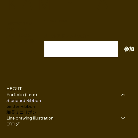
K A M I P I T A
ニュースレター配信登録
INSTAGRAM
TWITTER
FACEBOOK
メールアドレスを入力
RED （小紅書）
参加
ABOUT
Portfolio (Item)
Standard Ribbon
Gritter Ribbon
細長ミニリボン
Line drawing illustration
ブログ