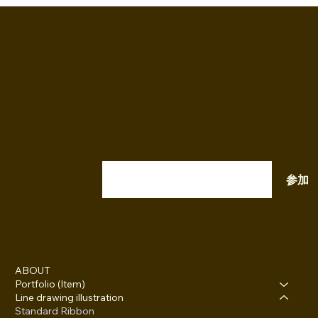
K A M I P I T A
ニュースレター配信登録
INSTAGRAM
TWITTER
FACEBOOK
メールアドレスを入力
RED （小紅書）
参加
ABOUT
Portfolio (Item)
Line drawing illustration
Standard Ribbon