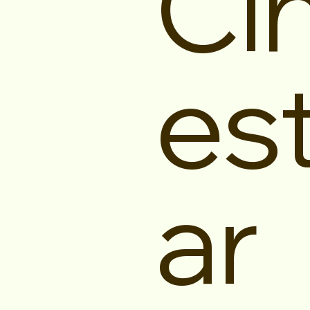
Ci
es
ar